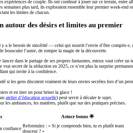
es expériences de couple. Ils ont continué à jouer sur ce terrain, entre al
ues semaines plus tard, ils exploraient ensemble leur premier week-end 
ctant les limites de chacun.
n autour des désirs et limites au premier
y a le besoin de sincérité — celui qui nourrit l’envie d’être compris·e
e, de bousculer l’autre, de rompre la magie de la découverte.
e lancer dans le partage de ses propres fantasmes, mieux vaut créer un t
vrai secret de la séduction en 2025, ce n’est plus la surprise permanen
llant qui invite à la confidence.
dé si les gens discutent vraiment de leurs envies secrètes lors d’un pre
rs et en tirer un pour briser la glace !
 un
atelier d’éducation sexuelle
) peut servir à décaler le sujet.
ur les ambiances, les matières, plutôt que sur des pratiques précises.
us
Astuce bonus 🌟
Reformulez : « Si je comprends bien, tu es plutôt team
en confiance
douceur ? »