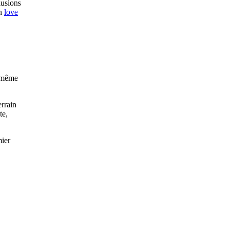
lusions
en
love
, même
errain
te,
mier