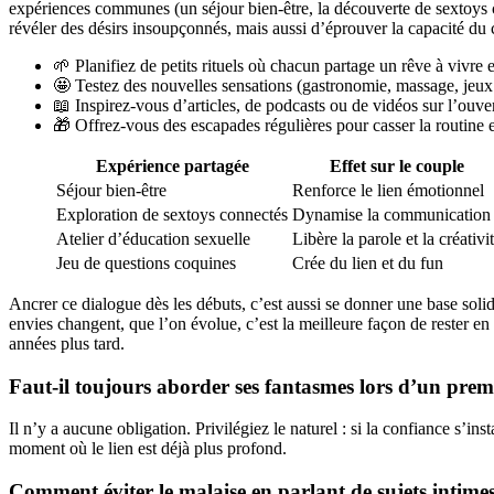
expériences communes (un séjour bien-être, la découverte de sextoys 
révéler des désirs insoupçonnés, mais aussi d’éprouver la capacité du c
🌱 Planifiez de petits rituels où chacun partage un rêve à vivre
🤩 Testez des nouvelles sensations (gastronomie, massage, jeu
📖 Inspirez-vous d’articles, de podcasts ou de vidéos sur l’ouver
🎁 Offrez-vous des escapades régulières pour casser la routine et
Expérience partagée
Effet sur le couple
Séjour bien-être
Renforce le lien émotionnel
Exploration de sextoys connectés
Dynamise la communication
Atelier d’éducation sexuelle
Libère la parole et la créativi
Jeu de questions coquines
Crée du lien et du fun
Ancrer ce dialogue dès les débuts, c’est aussi se donner une base soli
envies changent, que l’on évolue, c’est la meilleure façon de rester 
années plus tard.
Faut-il toujours aborder ses fantasmes lors d’un prem
Il n’y a aucune obligation. Privilégiez le naturel : si la confiance s’in
moment où le lien est déjà plus profond.
Comment éviter le malaise en parlant de sujets intime