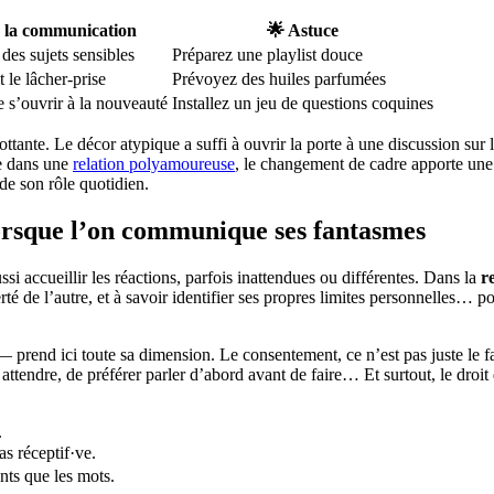
 la communication
🌟 Astuce
 des sujets sensibles
Préparez une playlist douce
t le lâcher-prise
Prévoyez des huiles parfumées
 s’ouvrir à la nouveauté
Installez un jeu de questions coquines
ante. Le décor atypique a suffi à ouvrir la porte à une discussion sur 
me dans une
relation polyamoureuse
, le changement de cadre apporte une
de son rôle quotidien.
 lorsque l’on communique ses fantasmes
ussi accueillir les réactions, parfois inattendues ou différentes. Dans la
r
berté de l’autre, et à savoir identifier ses propres limites personnelles… p
 prend ici toute sa dimension. Le consentement, ce n’est pas juste le 
attendre, de préférer parler d’abord avant de faire… Et surtout, le droit
.
as réceptif·ve.
ants que les mots.