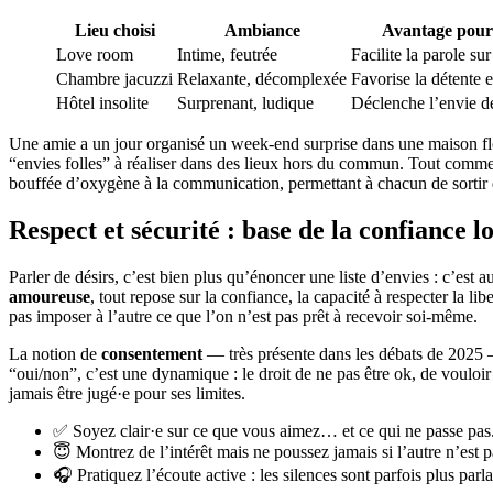
Lieu choisi
Ambiance
Avantage pour
Love room
Intime, feutrée
Facilite la parole sur
Chambre jacuzzi
Relaxante, décomplexée
Favorise la détente e
Hôtel insolite
Surprenant, ludique
Déclenche l’envie de
Une amie a un jour organisé un week-end surprise dans une maison flott
“envies folles” à réaliser dans des lieux hors du commun. Tout com
bouffée d’oxygène à la communication, permettant à chacun de sortir 
Respect et sécurité : base de la confiance
Parler de désirs, c’est bien plus qu’énoncer une liste d’envies : c’est a
amoureuse
, tout repose sur la confiance, la capacité à respecter la li
pas imposer à l’autre ce que l’on n’est pas prêt à recevoir soi-même.
La notion de
consentement
— très présente dans les débats de 2025 —
“oui/non”, c’est une dynamique : le droit de ne pas être ok, de vouloir 
jamais être jugé·e pour ses limites.
✅ Soyez clair·e sur ce que vous aimez… et ce qui ne passe pas
😇 Montrez de l’intérêt mais ne poussez jamais si l’autre n’est p
🎧 Pratiquez l’écoute active : les silences sont parfois plus parl