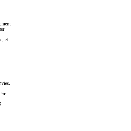
uement
ser
e, et
nvies.
ière
é