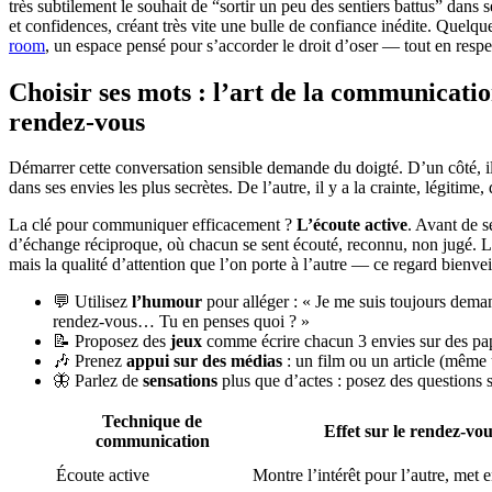
très subtilement le souhait de “sortir un peu des sentiers battus” dans s
et confidences, créant très vite une bulle de confiance inédite. Quelq
room
, un espace pensé pour s’accorder le droit d’oser — tout en respe
Choisir ses mots : l’art de la communicatio
rendez-vous
Démarrer cette conversation sensible demande du doigté. D’un côté, il 
dans ses envies les plus secrètes. De l’autre, il y a la crainte, légitim
La clé pour communiquer efficacement ?
L’écoute active
. Avant de s
d’échange réciproque, où chacun se sent écouté, reconnu, non jugé. Le 
mais la qualité d’attention que l’on porte à l’autre — ce regard bienvei
💬 Utilisez
l’humour
pour alléger : « Je me suis toujours deman
rendez-vous… Tu en penses quoi ? »
📝 Proposez des
jeux
comme écrire chacun 3 envies sur des papie
🎶 Prenez
appui sur des médias
: un film ou un article (même
🦋 Parlez de
sensations
plus que d’actes : posez des questions s
Technique de
Effet sur le rendez-vo
communication
Écoute active
Montre l’intérêt pour l’autre, met 