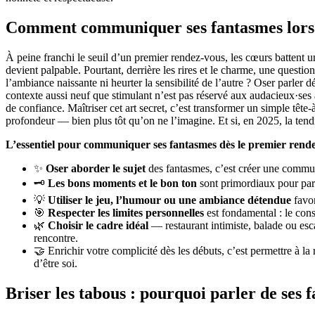
Comment communiquer ses fantasmes lors
À peine franchi le seuil d’un premier rendez-vous, les cœurs battent u
devient palpable. Pourtant, derrière les rires et le charme, une quest
l’ambiance naissante ni heurter la sensibilité de l’autre ? Oser parler d
contexte aussi neuf que stimulant n’est pas réservé aux audacieux·ses 
de confiance. Maîtriser cet art secret, c’est transformer un simple tête-
profondeur — bien plus tôt qu’on ne l’imagine. Et si, en 2025, la tend
L’essentiel pour communiquer ses fantasmes dès le premier rend
✨
Oser aborder le sujet
des fantasmes, c’est créer une communi
🗝️
Les bons moments et le bon ton
sont primordiaux pour parta
💡
Utiliser le jeu, l’humour ou une ambiance détendue
favor
🎯
Respecter les limites personnelles
est fondamental : le cons
🌿
Choisir le cadre idéal
— restaurant intimiste, balade ou esc
rencontre.
🤝 Enrichir votre complicité dès les débuts, c’est permettre à la 
d’être soi.
Briser les tabous : pourquoi parler de ses 