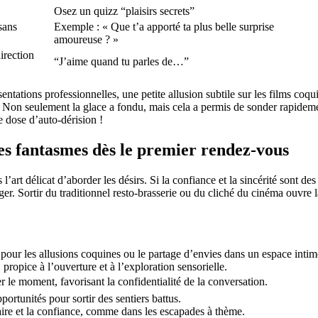
Osez un quizz “plaisirs secrets”
sans
Exemple : « Que t’a apporté ta plus belle surprise
amoureuse ? »
direction
“J’aime quand tu parles de…”
tations professionnelles, une petite allusion subtile sur les films coqu
 Non seulement la glace a fondu, mais cela a permis de sonder rapideme
ne dose d’auto-dérision !
ses fantasmes dès le premier rendez-vous
art délicat d’aborder les désirs. Si la confiance et la sincérité sont des 
ger. Sortir du traditionnel resto-brasserie ou du cliché du cinéma ouvre 
our les allusions coquines ou le partage d’envies dans un espace intim
opice à l’ouverture et à l’exploration sensorielle.
r le moment, favorisant la confidentialité de la conversation.
ortunités pour sortir des sentiers battus.
re et la confiance, comme dans les escapades à thème.