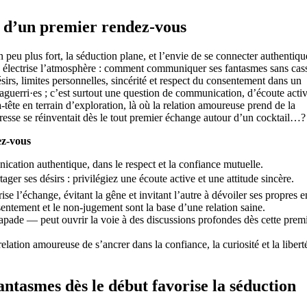
 d’un premier rendez-vous
n peu plus fort, la séduction plane, et l’envie de se connecter authentiq
ion électrise l’atmosphère : comment communiquer ses fantasmes sans cas
ésirs, limites personnelles, sincérité et respect du consentement dans un
aguerri·es ; c’est surtout une question de communication, d’écoute activ
à-tête en terrain d’exploration, là où la relation amoureuse prend de la
resse se réinventait dès le tout premier échange autour d’un cocktail…?
ez-vous
cation authentique, dans le respect et la confiance mutuelle.
ger ses désirs : privilégiez une écoute active et une attitude sincère.
ise l’échange, évitant la gêne et invitant l’autre à dévoiler ses propres e
entement et le non-jugement sont la base d’une relation saine.
apade — peut ouvrir la voie à des discussions profondes dès cette prem
relation amoureuse de s’ancrer dans la confiance, la curiosité et la libert
fantasmes dès le début favorise la séduction