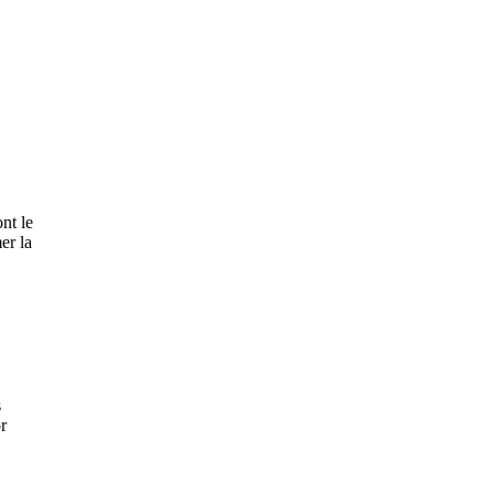
ont le
er la
s
r