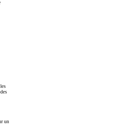
e
les
 des
ur un