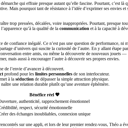
marche qui effraie presque autant qu’elle fascine. Pourtant, c’est là 
utive. Mais pourquoi tant de résistance à l’idée d’exprimer ses envies et 
aître trop pressées, décalées, voire inappropriées. Pourtant, presque tou
 l’apparence qu’à la qualité de la
communication
et à la capacité à dév
ce de confiance inégalé. Ce n’est pas une question de performance, ni
 partage d’univers qui suscite la curiosité de l’autre. En y allant étape pa
e conversation entre amis, ou même la découverte de nouveaux jouets —
mer, mais aussi à encourager l’autre à découvrir ses propres envies.
gne de l’envie d’avancer à découvert.
ct
profond pour les
limites personnelles
de son interlocuteur.
rmet à la
séduction
de dépasser la simple attraction physique.
naître une relation durable plutôt qu’une aventure éphémère.
Bénéfice réel 💖
Ouverture, authenticité, rapprochement émotionnel
Crédibilité, respect, sécurité émotionnelle
Créer des échanges inoubliables, connexion unique
rencontrés sur une appli, et lors de leur premier rendez-vous, Théo a é