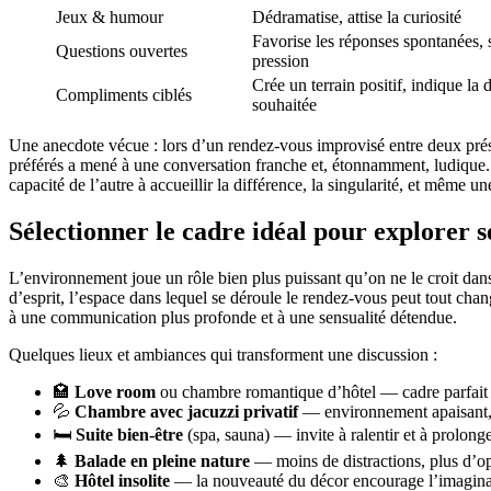
Jeux & humour
Dédramatise, attise la curiosité
Favorise les réponses spontanées, 
Questions ouvertes
pression
Crée un terrain positif, indique la 
Compliments ciblés
souhaitée
Une anecdote vécue : lors d’un rendez-vous improvisé entre deux présen
préférés a mené à une conversation franche et, étonnamment, ludique.
capacité de l’autre à accueillir la différence, la singularité, et même u
Sélectionner le cadre idéal pour explorer 
L’environnement joue un rôle bien plus puissant qu’on ne le croit dans l’
d’esprit, l’espace dans lequel se déroule le rendez-vous peut tout chan
à une communication plus profonde et à une sensualité détendue.
Quelques lieux et ambiances qui transforment une discussion :
🏩
Love room
ou chambre romantique d’hôtel — cadre parfait p
💦
Chambre avec jacuzzi privatif
— environnement apaisant, pr
🛏️
Suite bien-être
(spa, sauna) — invite à ralentir et à prolonge
🌲
Balade en pleine nature
— moins de distractions, plus d’opp
🎨
Hôtel insolite
— la nouveauté du décor encourage l’imaginai