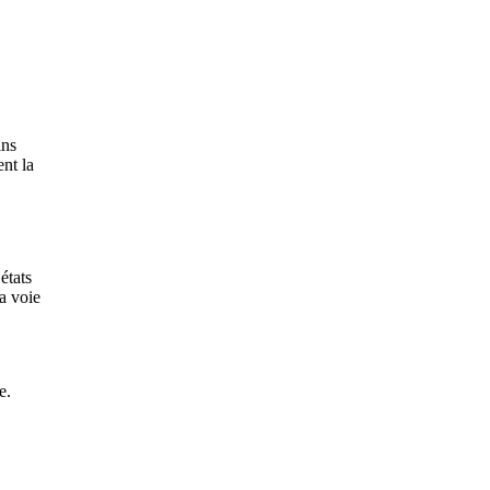
ins
nt la
états
la voie
e.