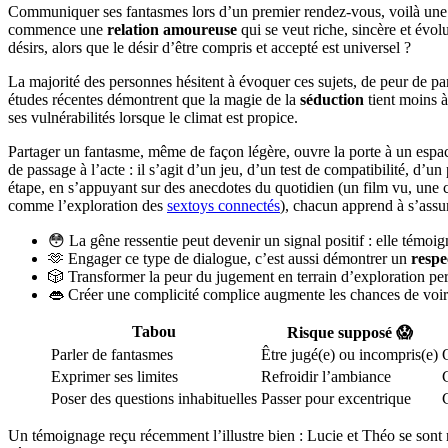
Communiquer ses fantasmes lors d’un premier rendez-vous, voilà une dé
commence une
relation amoureuse
qui se veut riche, sincère et évol
désirs, alors que le désir d’être compris et accepté est universel ?
La majorité des personnes hésitent à évoquer ces sujets, de peur de par
études récentes démontrent que la magie de la
séduction
tient moins à
ses vulnérabilités lorsque le climat est propice.
Partager un fantasme, même de façon légère, ouvre la porte à un espa
de passage à l’acte : il s’agit d’un jeu, d’un test de compatibilité, d’un
étape, en s’appuyant sur des anecdotes du quotidien (un film vu, un
comme l’exploration des
sextoys connectés
), chacun apprend à s’assu
😳 La gêne ressentie peut devenir un signal positif : elle témoi
🫶 Engager ce type de dialogue, c’est aussi démontrer un
respe
🎲 Transformer la peur du jugement en terrain d’exploration pe
👄 Créer une complicité complice augmente les chances de voir 
Tabou
Risque supposé 😱
Parler de fantasmes
Être jugé(e) ou incompris(e)
Exprimer ses limites
Refroidir l’ambiance
Poser des questions inhabituelles
Passer pour excentrique
Un témoignage reçu récemment l’illustre bien : Lucie et Théo se sont 