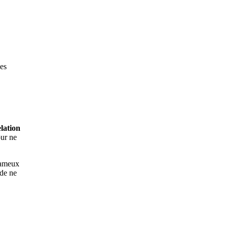
les
elation
our ne
fameux
 de ne